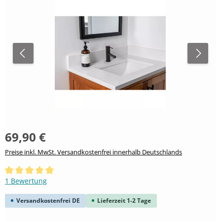
69,90 €
Preise inkl. MwSt. Versandkostenfrei innerhalb Deutschlands
Durchschnittliche Bewertung von 5 von 5 Sternen
1 Bewertung
Versandkostenfrei DE
Lieferzeit 1-2 Tage