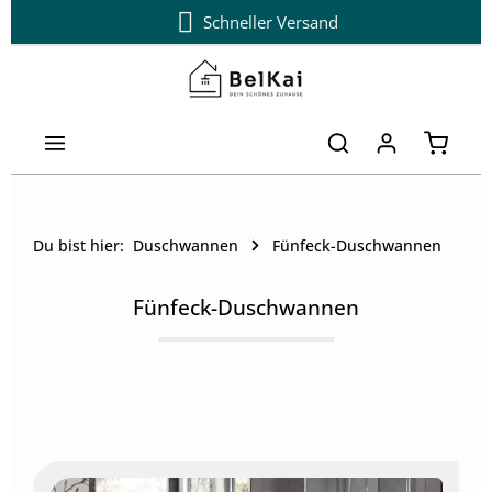
Schneller Versand
Zum Hauptinhalt springen
Warenk
Du bist hier:
Duschwannen
Fünfeck-Duschwannen
Fünfeck-Duschwannen
Kategoriegalerie überspringen