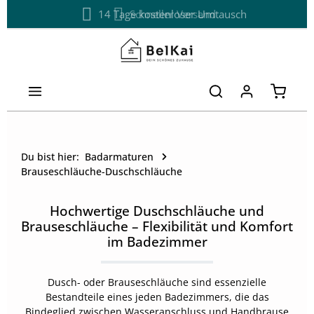
14 Tage kostenloser Umtausch
Schneller Versand
Zum Hauptinhalt springen
Warenk
Du bist hier:
Badarmaturen
Brauseschläuche-Duschschläuche
Hochwertige Duschschläuche und
Brauseschläuche – Flexibilität und Komfort
im Badezimmer
Dusch- oder Brauseschläuche sind essenzielle
Bestandteile eines jeden Badezimmers, die das
Bindeglied zwischen Wasseranschluss und Handbrause