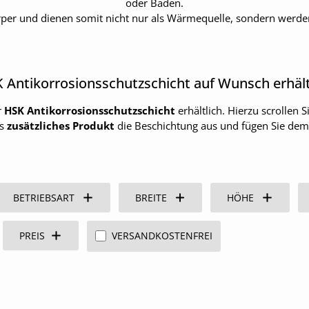
oder Baden.
per und dienen somit nicht nur als Wärmequelle, sondern werden v
 Antikorrosionsschutzschicht auf Wunsch erhält
r
HSK Antikorrosionsschutzschicht
erhältlich. Hierzu scrollen
ls
zusätzliches Produkt
die Beschichtung aus und fügen Sie de
BETRIEBSART
BREITE
HÖHE
FILTER HINZUFÜGEN: VERSANDKOSTENFRE
PREIS
VERSANDKOSTENFREI