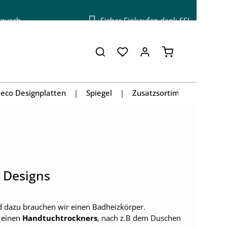
tausch
Sicher Einkaufen dank SSL
Warenkorb enthä
eco Designplatten
Spiegel
Zusatzsortiment
 Designs
 dazu brauchen wir einen Badheizkörper.
 einen
Handtuchtrockners
, nach z.B dem Duschen