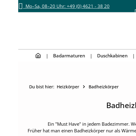
Mo–Sa, 08–20 Uhr: +49 (0) 4621 - 38 20
Zum Hauptinhalt springen
Zur Hauptnavigation springen
892
Badarmaturen
Duschkabinen
Du bist hier:
Heizkörper
Badheizkörper
Badheiz
Ein "Must Have" in jedem Badezimmer. W
Früher hat man einen Badheizkörper nur als Wärme