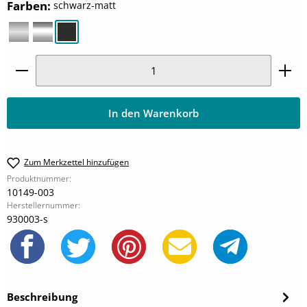
auswählen
Farben
:
schwarz-matt
alu silber-matt
chromoptik
schwarz-matt
Produkt Anzahl: Gib den gewünschten Wert ein oder
In den Warenkorb
Zum Merkzettel hinzufügen
Produktnummer:
10149-003
Herstellernummer:
930003-s
Beschreibung