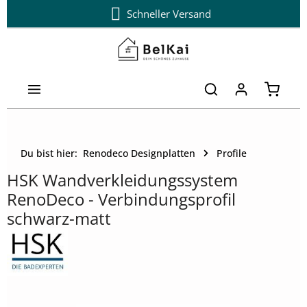
Schneller Versand
Zum Hauptinhalt springen
Warenk
Du bist hier:
Renodeco Designplatten
Profile
HSK Wandverkleidungssystem
RenoDeco - Verbindungsprofil
schwarz-matt