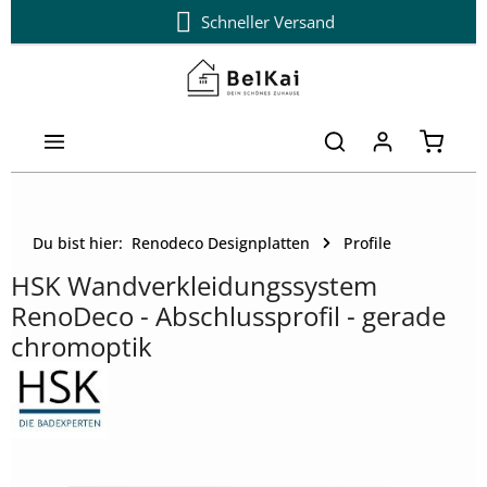
Schneller Versand
Zum Hauptinhalt springen
Warenk
Du bist hier:
Renodeco Designplatten
Profile
HSK Wandverkleidungssystem
RenoDeco - Abschlussprofil - gerade
chromoptik