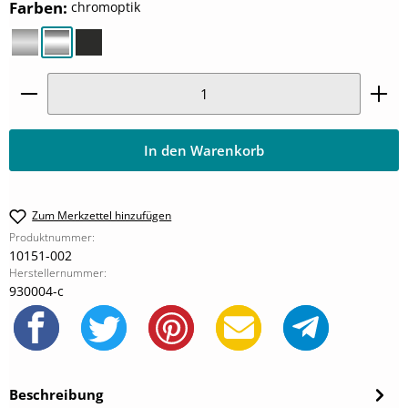
auswählen
Farben
:
chromoptik
alu silber-matt
chromoptik
schwarz-matt
Produkt Anzahl: Gib den gewünschten Wert ein oder
In den Warenkorb
Zum Merkzettel hinzufügen
Produktnummer:
10151-002
Herstellernummer:
930004-c
Beschreibung