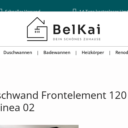
Schneller Versand
14 Tage kostenloser Um
Duschwannen
Badewannen
Heizkörper
Renod
uschwand Frontelement 120
inea 02