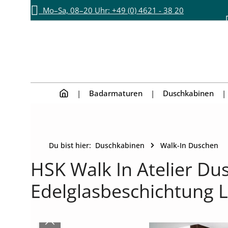
Mo–Sa, 08–20 Uhr: +49 (0) 4621 - 38 20
Zum Hauptinhalt springen
Zur Hauptnavigation springen
892
Badarmaturen
Duschkabinen
Du bist hier:
Duschkabinen
Walk-In Duschen
HSK Walk In Atelier D
Edelglasbeschichtung L