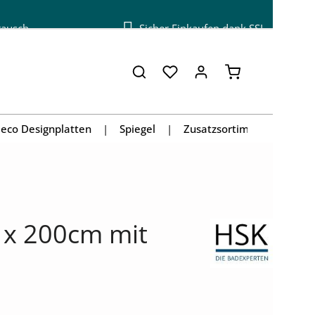
tausch
Sicher Einkaufen dank SSL
Warenkorb enthä
eco Designplatten
Spiegel
Zusatzsortiment
 x 200cm mit