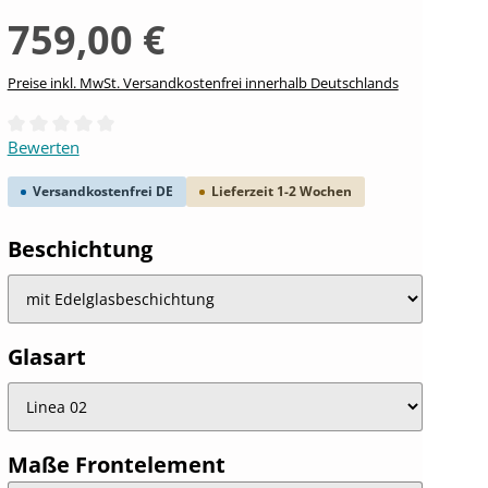
759,00 €
Preise inkl. MwSt. Versandkostenfrei innerhalb Deutschlands
Durchschnittliche Bewertung von 0 von 5 Sternen
Bewerten
Versandkostenfrei DE
Lieferzeit 1-2 Wochen
auswählen
Beschichtung
auswählen
Glasart
auswählen
Maße Frontelement