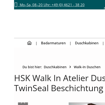
Mo–Sa, 08–20 Uhr: +49 (0) 4621 - 38 20
Zum Hauptinhalt springen
Zur Hauptnavigation springen
892
Badarmaturen
Duschkabinen
Du bist hier:
Duschkabinen
Walk-In Duschen
HSK Walk In Atelier D
TwinSeal Beschichtung 