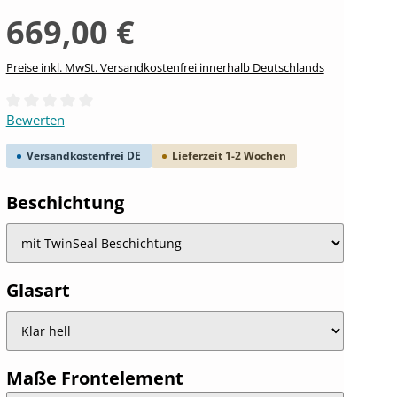
669,00 €
Preise inkl. MwSt. Versandkostenfrei innerhalb Deutschlands
Durchschnittliche Bewertung von 0 von 5 Sternen
Bewerten
Versandkostenfrei DE
Lieferzeit 1-2 Wochen
auswählen
Beschichtung
auswählen
Glasart
auswählen
Maße Frontelement