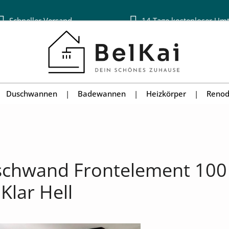
Schneller Versand
14 Tage kostenloser Um
Duschwannen
Badewannen
Heizkörper
Renod
uschwand Frontelement 100
Klar Hell