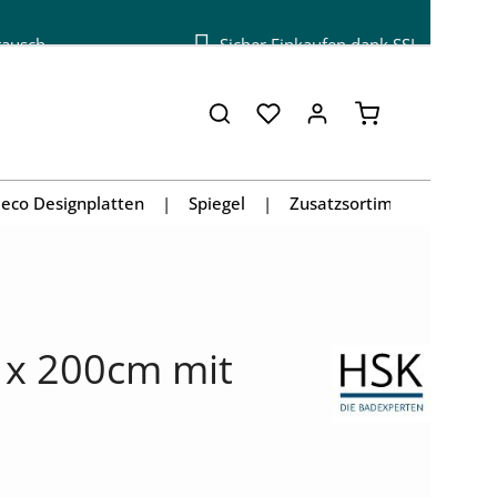
tausch
Sicher Einkaufen dank SSL
Warenkorb enthä
eco Designplatten
Spiegel
Zusatzsortiment
 x 200cm mit