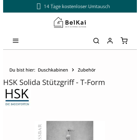
14 Tage kostenloser Umtausch
Schneller Versand
Zum Hauptinhalt springen
Warenk
Du bist hier:
Duschkabinen
Zubehör
HSK Solida Stützgriff - T-Form