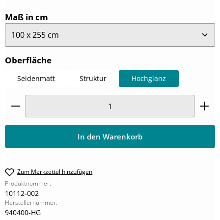
auswählen
Maß in cm
auswählen
Oberfläche
Seidenmatt
Struktur
Hochglanz
Produkt Anzahl: Gib den gewünschten Wert ein oder
In den Warenkorb
Zum Merkzettel hinzufügen
Produktnummer:
10112-002
Herstellernummer:
940400-HG