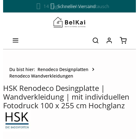
14 Tage kostenloser Umtausch
Schneller Versand
Zum Hauptinhalt springen
Warenk
Du bist hier:
Renodeco Designplatten
Renodeco Wandverkleidungen
HSK Renodeco Desingplatte |
Wandverkleidung | mit individuellen
Fotodruck 100 x 255 cm Hochglanz