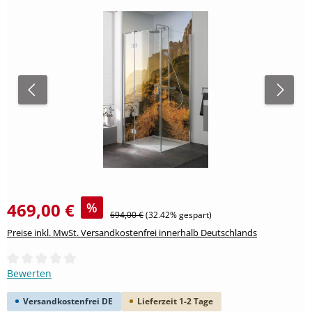
469,00 €
%
Regulärer Preis:
694,00 €
(32.42% gespart)
Preise inkl. MwSt. Versandkostenfrei innerhalb Deutschlands
Durchschnittliche Bewertung von 0 von 5 Sternen
Bewerten
Versandkostenfrei DE
Lieferzeit 1-2 Tage