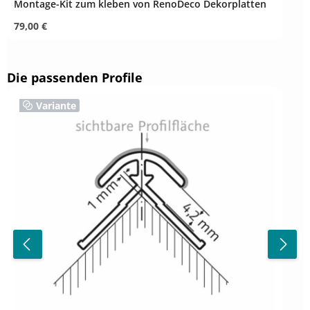
Montage-Kit zum kleben von RenoDeco Dekorplatten
Regulärer Preis:
79,00 €
Produkt Anzahl: Gib den gewünschten Wert ein od
Produktgalerie überspringen
Die passenden Profile
Variante