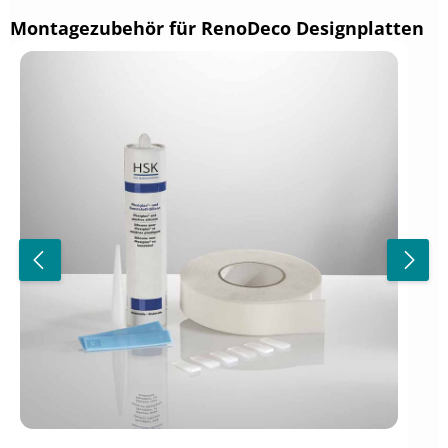
Produktgalerie überspringen
Montagezubehör für RenoDeco Designplatten