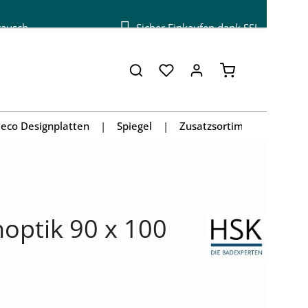
tausch
Sicher Einkaufen dank SSL
Warenkorb enthä
eco Designplatten
Spiegel
Zusatzsortiment
optik 90 x 100