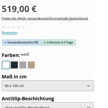
519,00 €
Preise inkl. MwSt. Versandkostenfrei innerhalb Deutschlands
Durchschnittliche Bewertung von 0 von 5 Sternen
Bewerten
Versandkostenfrei DE
Lieferzeit 2-3 Tage
auswählen
Farben
:
weiß
weiß
anthrazit
steingrau
sandstein
auswählen
Maß in cm
auswählen
AntiSlip-Beschichtung