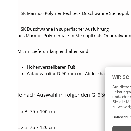
HSK Marmor-Polymer Rechteck Duschwanne Steinoptik
HSK Duschwanne in superflacher Ausführung
aus Marmor-Polymerharz in Steinoptik als Quadratwan
Mit im Lieferumfang enthalten sind:
Höhenverstellbaren Füß
Ablaufgarnitur D 90 mm mit Abdeckhaube in Steino
Je nach Auswahl in folgenden Größen erhältlic
L x B: 75 x 100 cm
L x B: 75 x 120 cm