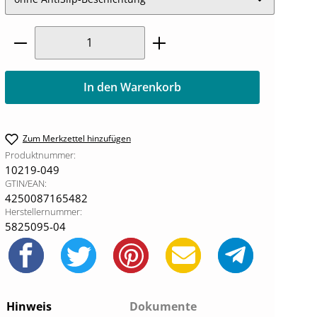
Produkt Anzahl: Gib den gewünschten W
In den Warenkorb
Zum Merkzettel hinzufügen
Produktnummer:
10219-049
GTIN/EAN:
4250087165482
Herstellernummer:
5825095-04
Hinweis
Dokumente