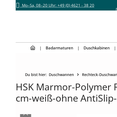
Mo–Sa, 08–20 Uhr: +49 (0) 4621 - 38 20
Zum Hauptinhalt springen
Zur Hauptnavigation springen
892
Badarmaturen
Duschkabinen
Du bist hier:
Duschwannen
Rechteck-Duschwa
HSK Marmor-Polymer R
cm-weiß-ohne AntiSlip