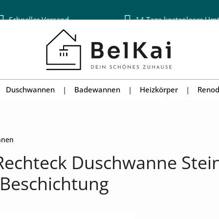
Schneller Versand
14 Tage kostenloser Um
Duschwannen
Badewannen
Heizkörper
Renod
nnen
echteck Duschwanne Stein
-Beschichtung