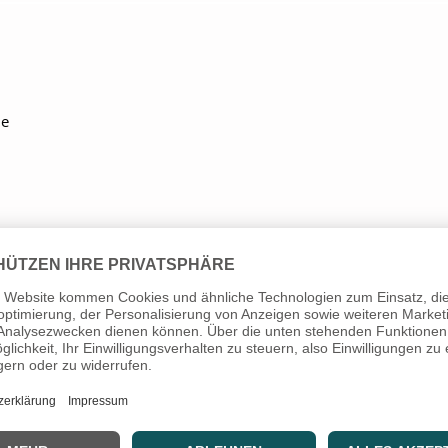
ne
ptik. Abgang waagerecht (Standard)
h: