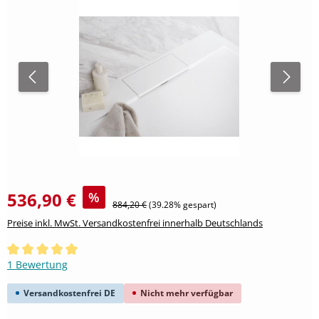
536,90 €
%
Regulärer Preis:
884,20 €
(39.28% gespart)
Preise inkl. MwSt. Versandkostenfrei innerhalb Deutschlands
Durchschnittliche Bewertung von 5 von 5 Sternen
1 Bewertung
Versandkostenfrei DE
Nicht mehr verfügbar