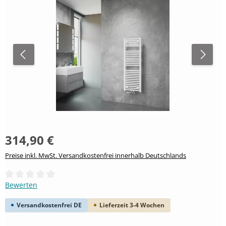
314,90 €
Preise inkl. MwSt. Versandkostenfrei innerhalb Deutschlands
Durchschnittliche Bewertung von 0 von 5 Sternen
Bewerten
Versandkostenfrei DE
Lieferzeit 3-4 Wochen