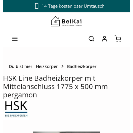
14 Tage kostenloser Umtausch
Zum Hauptinhalt springen
Warenk
Du bist hier:
Heizkörper
Badheizkörper
HSK Line Badheizkörper mit
Mittelanschluss 1775 x 500 mm-
pergamon