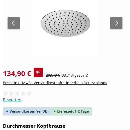
134,90 €
%
Regulärer Preis:
203,49 €
(33.71% gespart)
Preise inkl. MwSt. Versandkostenfrei innerhalb Deutschlands
Durchschnittliche Bewertung von 0 von 5 Sternen
Bewerten
Versandkostenfrei DE
Lieferzeit 1-2 Tage
auswählen
Durchmesser Kopfbrause