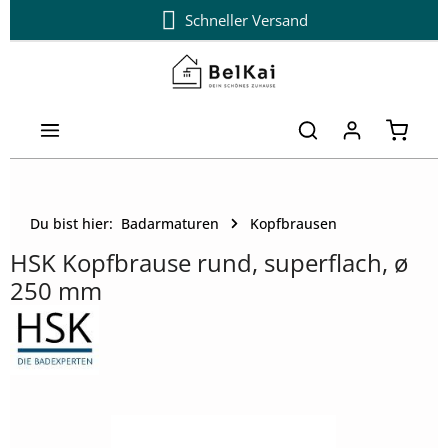
14 Tage kostenloser Umtausch
Schneller Versand
Zum Hauptinhalt springen
Warenk
Du bist hier:
Badarmaturen
Kopfbrausen
HSK Kopfbrause rund, superflach, ø
250 mm