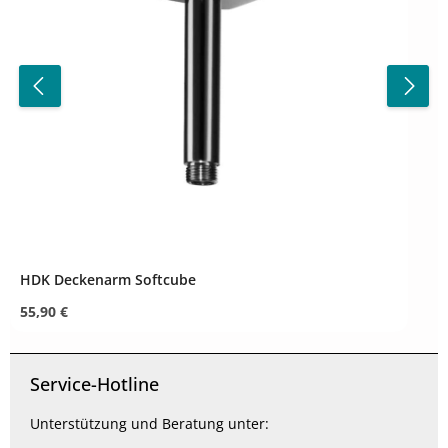
HDK Deckenarm Softcube
Regulärer Preis:
55,90 €
Produkt Anzahl: Gib den gewünschten Wert ein od
Service-Hotline
Unterstützung und Beratung unter: