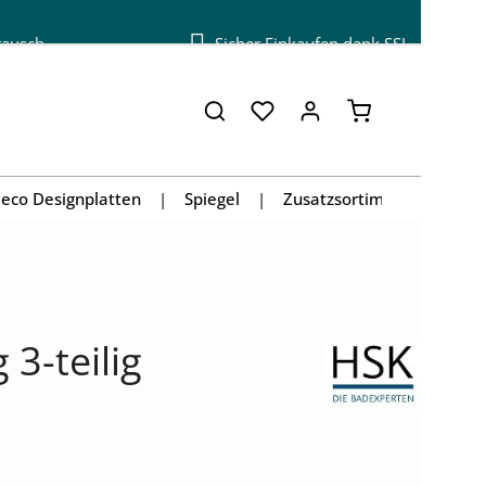
tausch
Sicher Einkaufen dank SSL
Warenkorb enthä
eco Designplatten
Spiegel
Zusatzsortiment
3-teilig