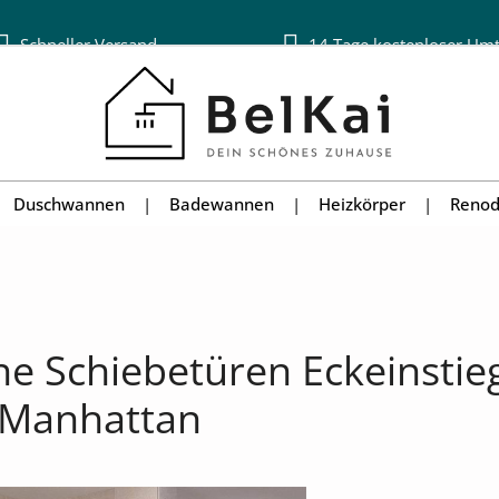
Schneller Versand
14 Tage kostenloser Um
Duschwannen
Badewannen
Heizkörper
Renod
e Schiebetüren Eckeinstieg 
l Manhattan