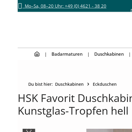
Mo–Sa, 08–20 Uhr: +49 (0) 4621 - 38 20
Zum Hauptinhalt springen
Zur Hauptnavigation springen
892
Badarmaturen
Duschkabinen
Du bist hier:
Duschkabinen
Eckduschen
HSK Favorit Duschkabin
Kunstglas-Tropfen hel