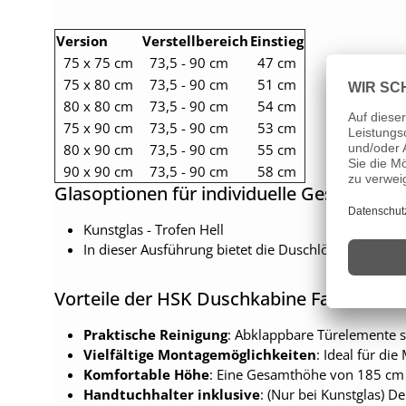
Version
Verstellbereich
Einstieg
75 x 75 cm
73,5 - 90 cm
47 cm
75 x 80 cm
73,5 - 90 cm
51 cm
80 x 80 cm
73,5 - 90 cm
54 cm
75 x 90 cm
73,5 - 90 cm
53 cm
80 x 90 cm
73,5 - 90 cm
55 cm
90 x 90 cm
73,5 - 90 cm
58 cm
Glasoptionen für individuelle Geschmäck
Kunstglas - Trofen Hell
In dieser Ausführung bietet die Duschlösung Serie
Vorteile der HSK Duschkabine Favorit
Praktische Reinigung
: Abklappbare Türelemente s
Vielfältige Montagemöglichkeiten
: Ideal für d
Komfortable Höhe
: Eine Gesamthöhe von 185 cm 
Handtuchhalter inklusive
: (Nur bei Kunstglas) D