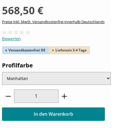
568,50 €
Preise inkl. MwSt. Versandkostenfrei innerhalb Deutschlands
Durchschnittliche Bewertung von 0 von 5 Sternen
Bewerten
Versandkostenfrei DE
Lieferzeit 3-4 Tage
auswählen
Profilfarbe
Produkt Anzahl: Gib den gewünschten W
In den Warenkorb