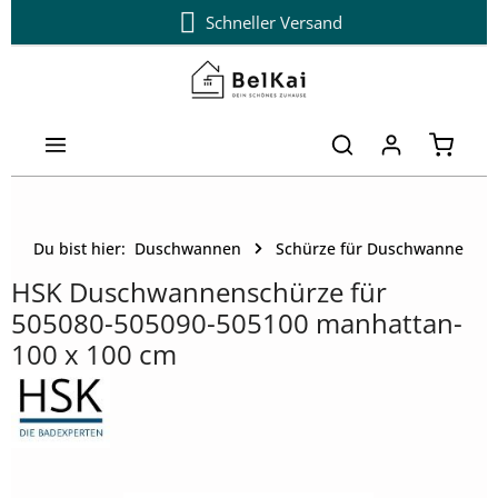
Schneller Versand
Zum Hauptinhalt springen
Warenk
Du bist hier:
Duschwannen
Schürze für Duschwanne
HSK Duschwannenschürze für
505080-505090-505100 manhattan-
100 x 100 cm