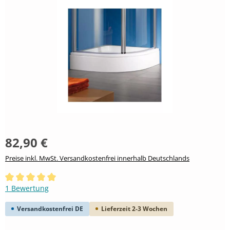
82,90 €
Preise inkl. MwSt. Versandkostenfrei innerhalb Deutschlands
Durchschnittliche Bewertung von 5 von 5 Sternen
1 Bewertung
Versandkostenfrei DE
Lieferzeit 2-3 Wochen