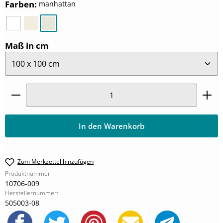
auswählen
Farben
:
manhattan
weiß
pergamon
manhattan
auswählen
Maß in cm
Produkt Anzahl: Gib den gewünschten Wert ein oder
In den Warenkorb
Zum Merkzettel hinzufügen
Produktnummer:
10706-009
Herstellernummer:
505003-08