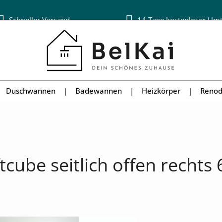
Schneller Versand
14 Tage kostenloser Um
Duschwannen
Badewannen
Heizkörper
Renod
cube seitlich offen rechts