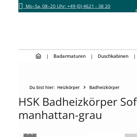
Mo–Sa, 08–20 Uhr: +49 (0) 4621 - 38 20
Zum Hauptinhalt springen
Zur Hauptnavigation springen
892
Badarmaturen
Duschkabinen
Du bist hier:
Heizkörper
Badheizkörper
HSK Badheizkörper Soft
manhattan-grau