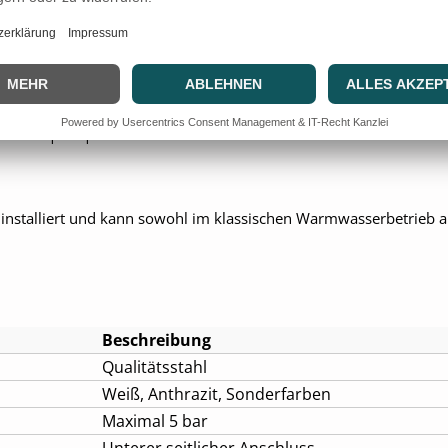
cklauftemperatur | Raumtemperatur (°C)
75 | 65 | 20
70 | 50 | 24
55 | 45 | 20
stalliert und kann sowohl im klassischen Warmwasserbetrieb als
Beschreibung
Qualitätsstahl
Weiß, Anthrazit, Sonderfarben
Maximal 5 bar