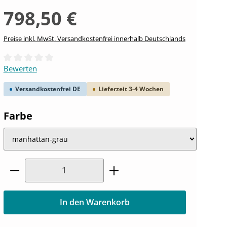
798,50 €
Preise inkl. MwSt. Versandkostenfrei innerhalb Deutschlands
Durchschnittliche Bewertung von 0 von 5 Sternen
Bewerten
Versandkostenfrei DE
Lieferzeit 3-4 Wochen
auswählen
Farbe
Produkt Anzahl: Gib den gewünschten W
In den Warenkorb