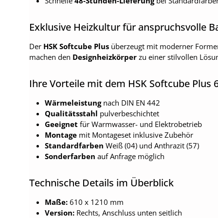
Schnelle
48-Stunden-Lieferung
bei Standardfarbe
Exklusive Heizkultur für anspruchsvolle 
Der
HSK Softcube Plus
überzeugt mit moderner Formens
machen den
Designheizkörper
zu einer stilvollen Lösun
Ihre Vorteile mit dem HSK Softcube Plus
Wärmeleistung
nach DIN EN 442
Qualitätsstahl
pulverbeschichtet
Geeignet
für Warmwasser- und Elektrobetrieb
Montage
mit Montageset inklusive Zubehör
Standardfarben
Weiß (04) und Anthrazit (57)
Sonderfarben
auf Anfrage möglich
Technische Details im Überblick
Maße:
610 x 1210 mm
Version:
Rechts, Anschluss unten seitlich