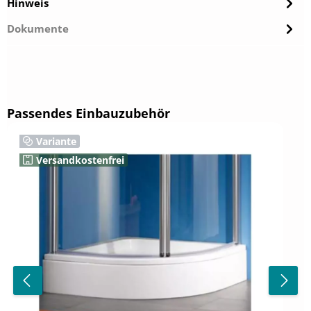
Hinweis
Dokumente
Produktgalerie überspringen
Passendes Einbauzubehör
Variante
Versandkostenfrei