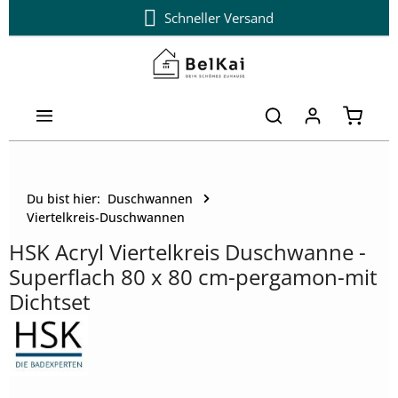
14 Tage kostenloser Umtausch
Schneller Versand
Zum Hauptinhalt springen
Warenk
Du bist hier:
Duschwannen
Viertelkreis-Duschwannen
HSK Acryl Viertelkreis Duschwanne -
Superflach 80 x 80 cm-pergamon-mit
Dichtset