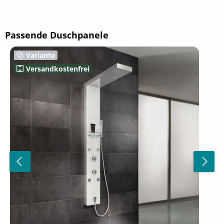
Produktgalerie überspringen
Passende Duschpanele
Variante
Versandkostenfrei