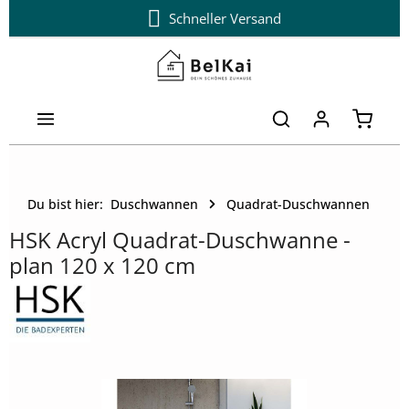
14 Tage kostenloser Umtausch
Schneller Versand
Zum Hauptinhalt springen
Warenk
Du bist hier:
Duschwannen
Quadrat-Duschwannen
HSK Acryl Quadrat-Duschwanne -
plan 120 x 120 cm