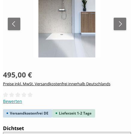
495,00 €
Preise inkl. MwSt. Versandkostenfrei innerhalb Deutschlands
Durchschnittliche Bewertung von 0 von 5 Sternen
Bewerten
Versandkostenfrei DE
Lieferzeit 1-2 Tage
auswählen
Dichtset