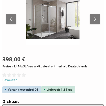
398,00 €
Preise inkl. MwSt. Versandkostenfrei innerhalb Deutschlands
Durchschnittliche Bewertung von 0 von 5 Sternen
Bewerten
Versandkostenfrei DE
Lieferzeit 1-2 Tage
auswählen
Dichtset