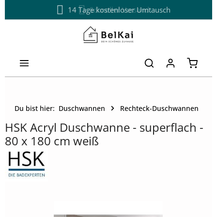
14 Tage kostenloser Umtausch
Schneller Versand
Zum Hauptinhalt springen
Warenk
Du bist hier:
Duschwannen
Rechteck-Duschwannen
HSK Acryl Duschwanne - superflach -
80 x 180 cm weiß