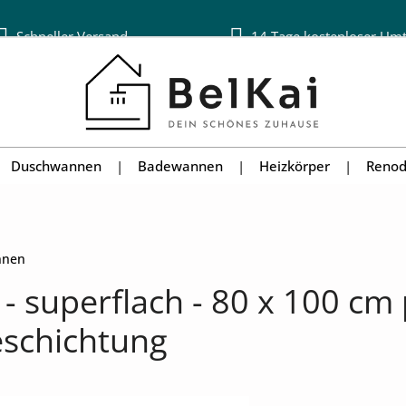
Schneller Versand
14 Tage kostenloser Um
Duschwannen
Badewannen
Heizkörper
Renod
nnen
- superflach - 80 x 100 c
eschichtung