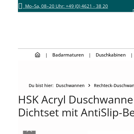
Mo–Sa, 08–20 Uhr: +49 (0) 4621 - 38 20
Zum Hauptinhalt springen
Zur Hauptnavigation springen
892
Badarmaturen
Duschkabinen
Du bist hier:
Duschwannen
Rechteck-Duschwa
HSK Acryl Duschwanne 
Dichtset mit AntiSlip-B