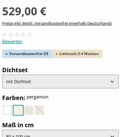
529,00 €
Preise inkl. MwSt. Versandkostenfrei innerhalb Deutschlands
Durchschnittliche Bewertung von 0 von 5 Sternen
Bewerten
Versandkostenfrei DE
Lieferzeit 3-4 Wochen
auswählen
Dichtset
auswählen
Farben
:
pergamon
weiß
pergamon
manhattan
bahama-beige
(Diese Option ist zurzeit nicht verfügbar.)
auswählen
Maß in cm