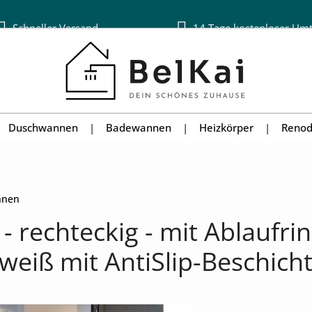
Schneller Versand
14 Tage kostenloser Um
Duschwannen
Badewannen
Heizkörper
Renod
nnen
 rechteckig - mit Ablaufri
weiß mit AntiSlip-Beschich