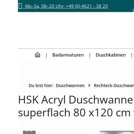
Mo–Sa, 08–20 Uhr: +49 (0) 4621 - 38 20
Zum Hauptinhalt springen
Zur Hauptnavigation springen
892
Badarmaturen
Duschkabinen
Du bist hier:
Duschwannen
Rechteck-Duschwa
HSK Acryl Duschwanne -
superflach 80 x120 cm 