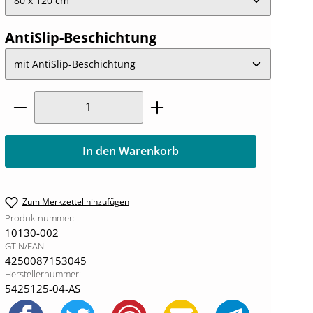
auswählen
AntiSlip-Beschichtung
Produkt Anzahl: Gib den gewünschten W
In den Warenkorb
Zum Merkzettel hinzufügen
Produktnummer:
10130-002
GTIN/EAN:
4250087153045
Herstellernummer:
5425125-04-AS