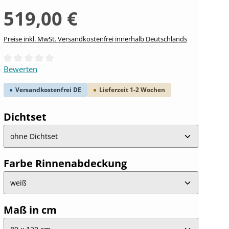
519,00 €
Preise inkl. MwSt. Versandkostenfrei innerhalb Deutschlands
Durchschnittliche Bewertung von 0 von 5 Sternen
Bewerten
Versandkostenfrei DE
Lieferzeit 1-2 Wochen
auswählen
Dichtset
auswählen
Farbe Rinnenabdeckung
auswählen
Maß in cm