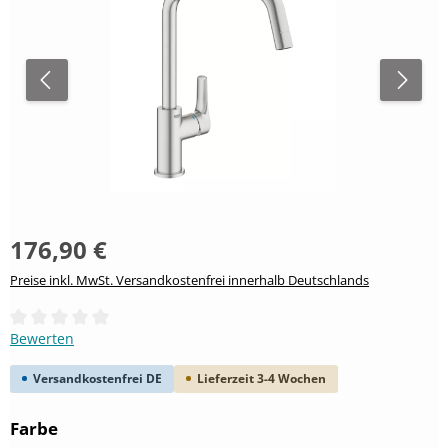
176,90 €
Preise inkl. MwSt. Versandkostenfrei innerhalb Deutschlands
Durchschnittliche Bewertung von 0 von 5 Sternen
Bewerten
Versandkostenfrei DE
Lieferzeit 3-4 Wochen
auswählen
Farbe