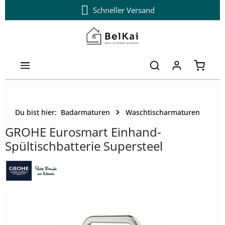
Schneller Versand
Zum Hauptinhalt springen
Warenk
Du bist hier:
Badarmaturen
Waschtischarmaturen
GROHE Eurosmart Einhand-
Spültischbatterie Supersteel