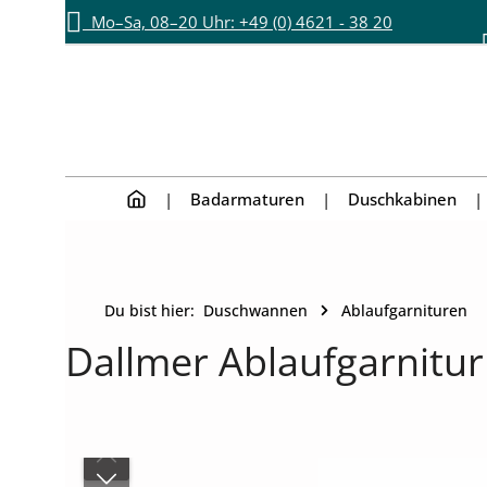
Mo–Sa, 08–20 Uhr: +49 (0) 4621 - 38 20
Zum Hauptinhalt springen
Zur Hauptnavigation springen
892
Badarmaturen
Duschkabinen
Du bist hier:
Duschwannen
Ablaufgarnituren
Dallmer Ablaufgarnitu