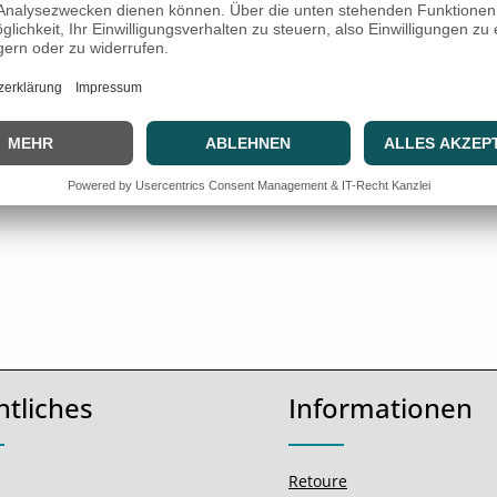
chwannen - ø 52 mm
htliches
Informationen
Retoure