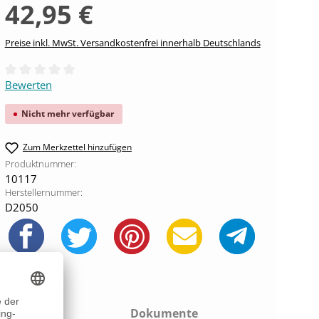
42,95 €
Preise inkl. MwSt. Versandkostenfrei innerhalb Deutschlands
Durchschnittliche Bewertung von 0 von 5 Sternen
Bewerten
Nicht mehr verfügbar
Zum Merkzettel hinzufügen
Produktnummer:
10117
Herstellernummer:
D2050
Hinweis
Dokumente