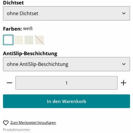
auswählen
Dichtset
auswählen
Farben
:
weiß
weiß
pergamon
manhattan
bahama-beige
(Diese Option ist zurzeit nicht verfügbar.)
auswählen
AntiSlip-Beschichtung
Produkt Anzahl: Gib den gewünschten Wert ein oder
In den Warenkorb
Zum Merkzettel hinzufügen
Produktnummer: