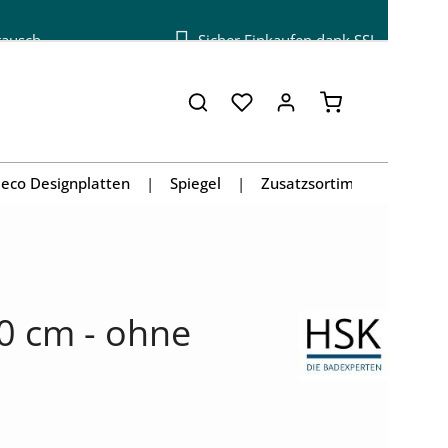
tausch
Sicher Einkaufen dank SSL
Warenkorb enthä
eco Designplatten
Spiegel
Zusatzsortiment
90 cm - ohne