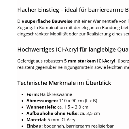
Flacher Einstieg – ideal für barrierearme
Die
superflache Bauweise
mit einer Wannentiefe von l
Zugang. In Kombination mit der eleganten Rundung biet
eingeschränkter Mobilität oder zur Realisierung eines 
Hochwertiges ICI-Acryl für langlebige Qual
Gefertigt aus robustem
5 mm starkem ICI-Acryl
, über
resistent gegenüber Reinigungsmitteln sowie leichten me
Technische Merkmale im Überblick
Form:
Halbkreiswanne
Abmessungen:
110 x 90 cm (L x B)
Wannentiefe:
ca. 1,5 – 3,0 cm
Aufbauhöhe ohne Füße:
ca. 3,5 cm
Material:
5 mm ICI-Acryl
Einbau:
bodennah, barrierearm realisierbar