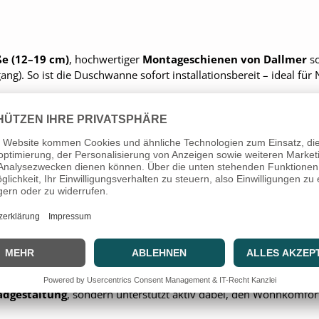
e (12–19 cm)
, hochwertiger
Montageschienen von Dallmer
so
). So ist die Duschwanne sofort installationsbereit – ideal für
rbvarianten zur Verfügung. Wähle zwischen:
l ist
tion und Qualität
erfüllt die HSK Halbkreis-Duschwanne höchs
adgestaltung
, sondern unterstützt aktiv dabei, den Wohnkomfort 