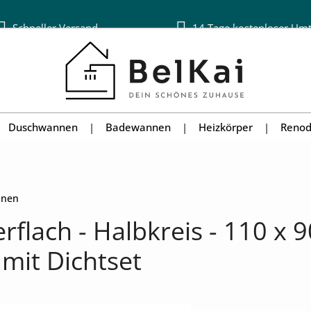
Schneller Versand
14 Tage kostenloser Um
Duschwannen
Badewannen
Heizkörper
Renod
nnen
flach - Halbkreis - 110 x 
mit Dichtset