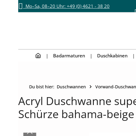
Mo–Sa, 08–20 Uhr: +49 (0) 4621 - 38 20
Zum Hauptinhalt springen
Zur Hauptnavigation springen
892
Badarmaturen
Duschkabinen
Du bist hier:
Duschwannen
Vorwand-Duschwa
Acryl Duschwanne super
Schürze bahama-beige 