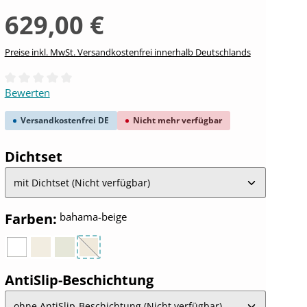
629,00 €
Preise inkl. MwSt. Versandkostenfrei innerhalb Deutschlands
Durchschnittliche Bewertung von 0 von 5 Sternen
Bewerten
Versandkostenfrei DE
Nicht mehr verfügbar
auswählen
Dichtset
auswählen
Farben
:
bahama-beige
weiß
pergamon
manhattan
bahama-beige
(Diese Option ist zurzeit nicht verfügbar.)
auswählen
AntiSlip-Beschichtung