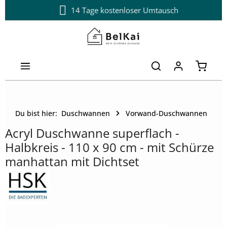
14 Tage kostenloser Umtausch
Schneller Versand
Zum Hauptinhalt springen
Warenk
Du bist hier:
Duschwannen
Vorwand-Duschwannen
Acryl Duschwanne superflach -
Halbkreis - 110 x 90 cm - mit Schürze
manhattan mit Dichtset