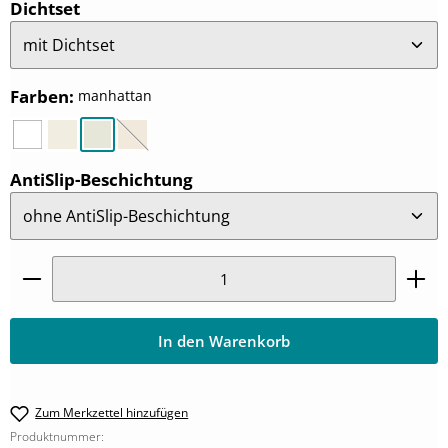
auswählen
Dichtset
auswählen
Farben
:
manhattan
weiß
pergamon
manhattan
bahama-beige
(Diese Option ist zurzeit nicht verfügbar.)
auswählen
AntiSlip-Beschichtung
Produkt Anzahl: Gib den gewünschten Wert ein oder
In den Warenkorb
Zum Merkzettel hinzufügen
Produktnummer: