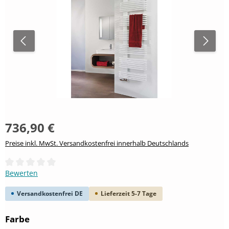
736,90 €
Preise inkl. MwSt. Versandkostenfrei innerhalb Deutschlands
Durchschnittliche Bewertung von 0 von 5 Sternen
Bewerten
Versandkostenfrei DE
Lieferzeit 5-7 Tage
auswählen
Farbe