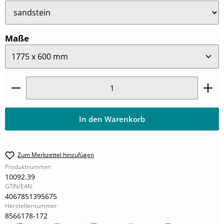
auswählen
Maße
Produkt Anzahl: Gib den gewünschten Wert ein oder
In den Warenkorb
Zum Merkzettel hinzufügen
Produktnummer:
10092.39
GTIN/EAN:
4067851395675
Herstellernummer:
8566178-172