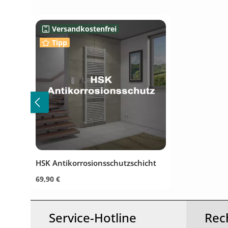
Produktgalerie überspringen
Versandkostenfrei
Tipp
HSK Antikorrosionsschutzschicht
Regulärer Preis:
69,90 €
Produkt Anzahl: Gib den gewünsc
Service-Hotline
Rec