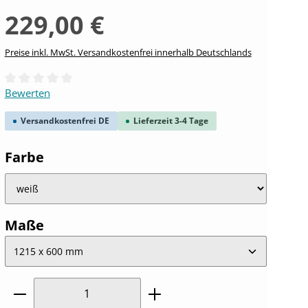
229,00 €
Preise inkl. MwSt. Versandkostenfrei innerhalb Deutschlands
Durchschnittliche Bewertung von 0 von 5 Sternen
Bewerten
Versandkostenfrei DE
Lieferzeit 3-4 Tage
auswählen
Farbe
auswählen
Maße
Produkt Anzahl: Gib den gewünschten W