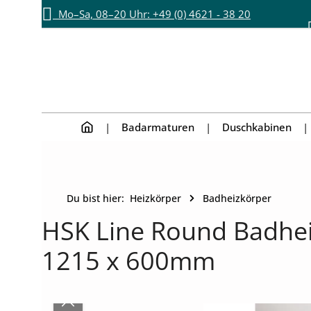
Mo–Sa, 08–20 Uhr: +49 (0) 4621 - 38 20
Zum Hauptinhalt springen
Zur Hauptnavigation springen
892
Badarmaturen
Duschkabinen
Du bist hier:
Heizkörper
Badheizkörper
HSK Line Round Badheiz
1215 x 600mm