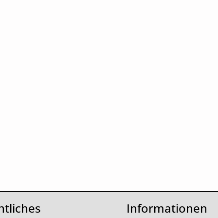
hten Wert ein oder benutze die Schaltfl
htliches
Informationen