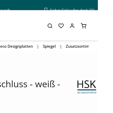
tausch
Sicher Einkaufen dank SSL
Warenkorb enthä
eco Designplatten
Spiegel
Zusatzsortiment
hluss - weiß -