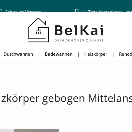
Schneller Versand
14 Tage kostenloser Um
Duschwannen
Badewannen
Heizkörper
Renod
körper gebogen Mittelansc