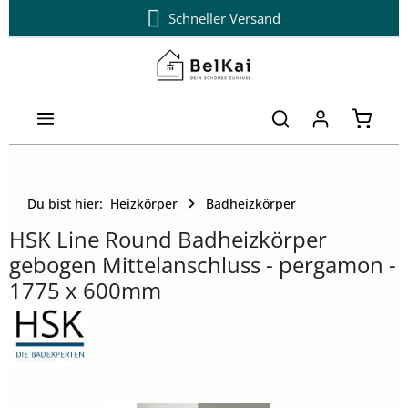
14 Tage kostenloser Umtausch
Schneller Versand
Zum Hauptinhalt springen
Warenk
Du bist hier:
Heizkörper
Badheizkörper
HSK Line Round Badheizkörper
gebogen Mittelanschluss - pergamon -
1775 x 600mm