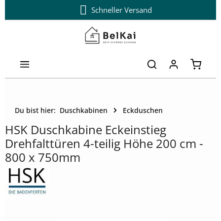
Schneller Versand
Zum Hauptinhalt springen
Warenk
Du bist hier:
Duschkabinen
Eckduschen
HSK Duschkabine Eckeinstieg
Drehfalttüren 4-teilig Höhe 200 cm -
800 x 750mm