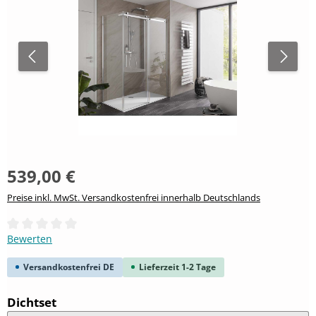
539,00 €
Preise inkl. MwSt. Versandkostenfrei innerhalb Deutschlands
Durchschnittliche Bewertung von 0 von 5 Sternen
Bewerten
Versandkostenfrei DE
Lieferzeit 1-2 Tage
auswählen
Dichtset