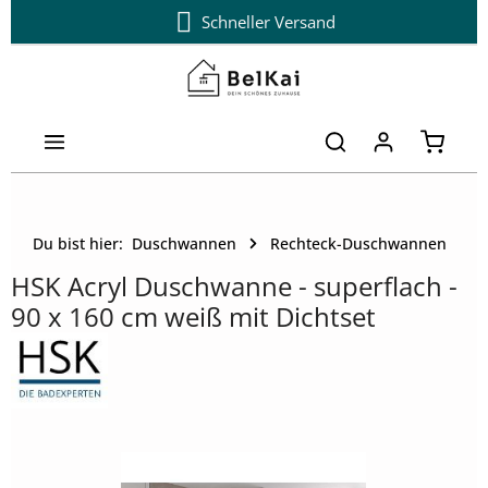
14 Tage kostenloser Umtausch
Schneller Versand
Zum Hauptinhalt springen
Warenk
Du bist hier:
Duschwannen
Rechteck-Duschwannen
HSK Acryl Duschwanne - superflach -
90 x 160 cm weiß mit Dichtset